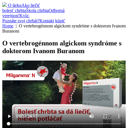
O lieku
Ako liečiť
bolesť chrbta
Škola chrbta
Odborná
verejnosť
Kvíz:
Poznáte svoj chrbát?
Kontakt
kúpiť
Home
| O vertebrogénnom algickom syndróme s doktorom Ivanom
Buranom
O vertebrogénnom algickom syndróme s
doktorom Ivanom Buranom