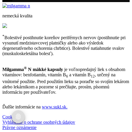
nemecká kvalita
*
Bolestivé postihnutie koreňov periférnych nervov (postihnutie pri
vysunutí medzistavcovej platničky alebo ako výsledok
degeneratívneho ochorenia chrbtice). Bolestivé natiahnutie svalov
(muskuloskeletálna bolesť).
®
Milgamma
N mäkké kapsuly
je voľnopredajný liek s obsahom
vitamínov: benfotiamín, vitamín B
a vitamín B
, určený na
6
12
vnútorné použitie. Pred použitím lieku sa poraďte so svojím lekárom
alebo lekárnikom a pozorne si prečítajte, prosím, písomnú
informáciu pre používateľov.
Ďalšie informácie na
www.sukl.sk.
Cookies
Vyhlásenie o ochrane osobných údajov
Právne oznámenie